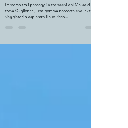
I Guglionesani e il blues
Immerso tra i paesaggi pittoreschi del Molise si
trova Guglionesi, una gemma nascosta che invita i
viaggiatori a esplorare il suo ricco...