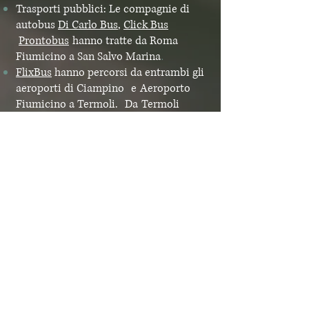
Trasporti pubblici: Le compagnie di
autobus
Di Carlo Bus
,
Click Bus
Prontobus
hanno tratte da Roma
.
Fiumicino a San Salvo Marina
FlixBus
hanno percorsi da entrambi gli
aeroporti di Ciampino
e
Aeroporto
Fiumicino a Termoli.
Da
Termoli
prendere un autobus locale per
Guglionesi (15 minuti)
. Potremmo
anche essere in grado di
organizzare
un passaggio
dalla
stazione ferroviaria di Termoli. Ti
consigliamo comunque di contattare
la persona che ti ospita per venirti a
prendere a Termoli.
NAPOLI:
In auto: meno di 3 ore