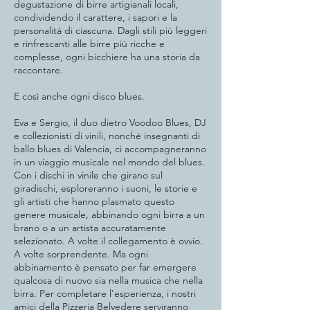
degustazione di birre artigianali locali,
condividendo il carattere, i sapori e la
personalità di ciascuna. Dagli stili più leggeri
e rinfrescanti alle birre più ricche e
complesse, ogni bicchiere ha una storia da
raccontare.
E così anche ogni disco blues.
Eva e Sergio, il duo dietro Voodoo Blues, DJ
e collezionisti di vinili, nonché insegnanti di
ballo blues di Valencia, ci accompagneranno
in un viaggio musicale nel mondo del blues.
Con i dischi in vinile che girano sul
giradischi, esploreranno i suoni, le storie e
gli artisti che hanno plasmato questo
genere musicale, abbinando ogni birra a un
brano o a un artista accuratamente
selezionato. A volte il collegamento è ovvio.
A volte sorprendente. Ma ogni
abbinamento è pensato per far emergere
qualcosa di nuovo sia nella musica che nella
birra. Per completare l'esperienza, i nostri
amici della Pizzeria Belvedere serviranno