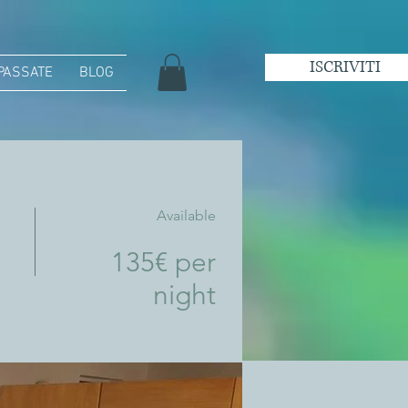
ISCRIVITI
 PASSATE
BLOG
Available
135€ per
night