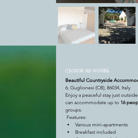
Descrizione della proprietà
Beautiful Countryside Accommod
6, Guglionesi (CB), 86034, Italy
Enjoy a peaceful stay just outsid
can accommodate up to 
16 peop
groups. 
 Features:
Various mini-apartments
Breakfast included