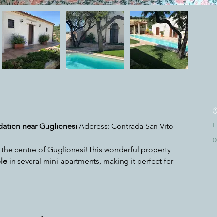
Co
L
ation near Guglionesi
 Address: Contrada San Vito 
0
e the centre of Guglionesi!This wonderful property 
le
 in several mini-apartments, making it perfect for 