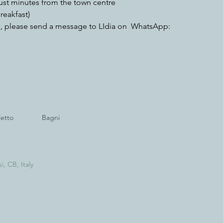
just minutes from the town centre
reakfast)
, please send a message to LIdia on  WhatsApp: 
etto
Bagni
, CB, Italy