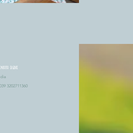
ntatta l'agente
idia
039 3202711360