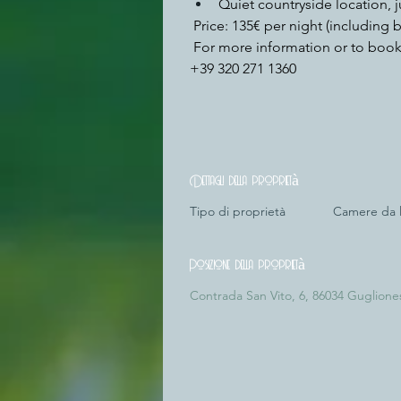
Quiet countryside location, 
 Price: 135€ per night (including b
 For more information or to book
+39 320 271 1360
Dettagli della proprietà
Tipo di proprietà
Camere da l
Posizione della proprietà
Contrada San Vito, 6, 86034 Guglionesi