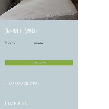
Antonella Silvano
Prezzo
Durata
Iscriversi
A proposito del corso
Il tuo istruttore