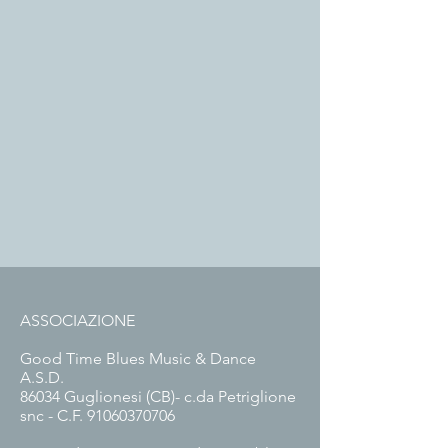
ASSOCIAZIONE
Good Time Blues Music & Dance
A.S.D.
86034 Guglionesi (CB)- c.da Petriglione
snc - C.F.
91060370706